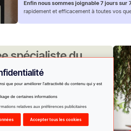
Enfin nous sommes joignable 7 jours sur 
rapidement et efficacement à toutes vos que
ée spécialiste du
 et en suisse
fidentialité
 commerce à genève
,
la plupart de nos
nsi que pour améliorer l'attractivité du contenu qui y est
.
kage de certaines informations
ations et organismes propres à chaque
rmations relatives aux préférences publicitaires
 lequelle ce situe nyon .
ionnées
Accepter tous les cookies
 qualité effectué par des