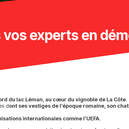
es vos experts en d
ord du lac Léman, au cœur du vignoble de La Côte
.
es d
ont ses vestiges de l’époque romaine, son chate
nisations internationales comme l’UEFA
.