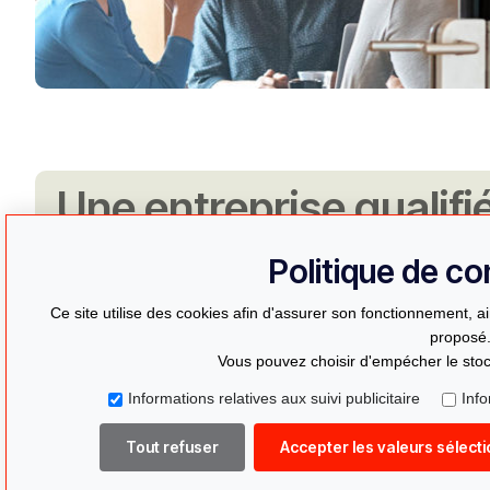
Une entreprise qualifi
déménagement à nyon
Politique de con
Société enregistrée auprès du registre du
Ce site utilise des cookies afin d'assurer son fonctionnement, ai
proposé
interventions se déroule en suisse
Vous pouvez choisir d'empécher le stoc
Nous connaissons les différentes réglement
Informations relatives aux suivi publicitaire
Info
canton
, y compris celle du canton de vaud dans
Tout refuser
Accepter les valeurs sélect
Nous vous garantissons un déménagement de
professionnels, dans les règles de l’art .